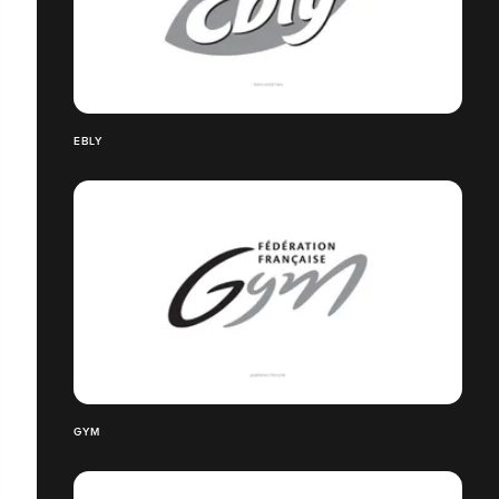
EBLY
GYM