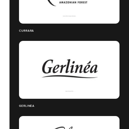
CURRARA
GERLINÉA