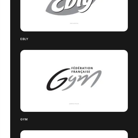
EBLY
GYM