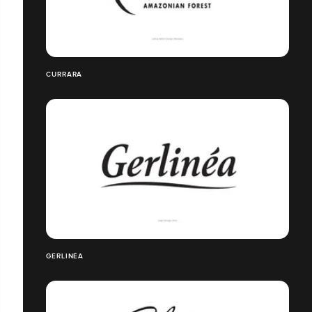
CURRARA
GERLINÉA