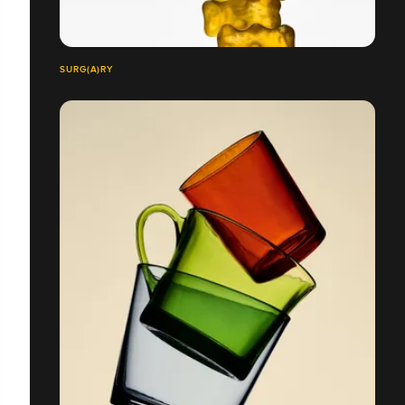
SURG(A)RY