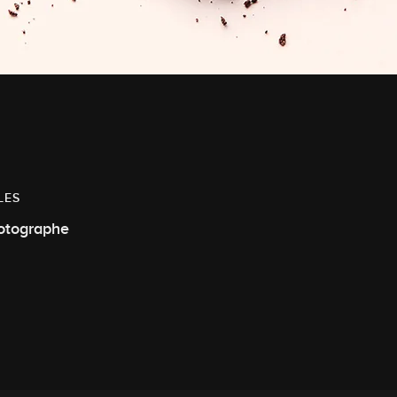
LES
otographe