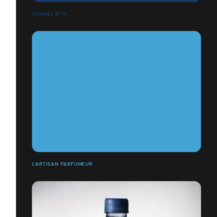
CHANEL N°19
L'ARTISAN PARFUMEUR