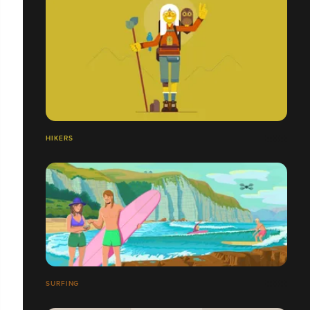
HIKERS
SURFING