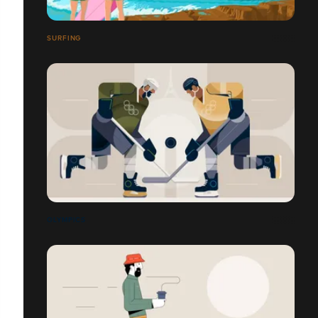
SURFING
OLYMPICS