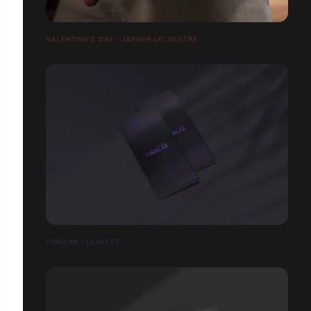
VALENTINE'S DAY - JAEGER-LECOULTRE
TIMELAB - LEAFLET