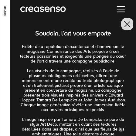
ALLER AU CONTENU PRINCIPAL
ALLER AU MENU PRINCIPAL
Soudain, l'art vous emporte
ALLER EN BAS DE PAGE
Fidèle à sa réputation d'excellence et d'innovation, le
magazine Connaissance des Arts propose à ses
lecteurs passionnés et exigeants une plongée au cœur
de l'art à travers une campagne publicitaire.
Les visuels de la campagne, réalisés à l'aide de
plusieurs intelligences artificielles, offrent une
immersion entre une réalité au traité photographique
et un traitement pictural propre à un artiste iconique
présent en couverture du magazine. La campagne
présente trois visuels inspirés des univers d'Edward
Hopper, Tamara De Lempicka et John James Audubon.
Chaque image générative révèle une immersion fidèle
aux univers artistiques respectifs.
L'image inspirée par Tamara De Lempicka se pare du
style Art Déco, mettant en avant des textures
détaillées dans les drapés, ainsi que les fleurs de lys
emblématiques. Une toile abstraite évoque