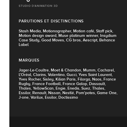
STUDIO D'ANIMATION 3D
PARUTIONS ET DISCTINCTIONS
Stash Media, Motionographer, Motion café, Staff pick,
Motion design award, Muse platinum winner, Insydium
Case Study, Good Moves, CG bros, Aescript, Behance
Label
MARQUES
Jager-Le-Coultre, Moet & Chandon, Mumm, Cacharel,
L'Oréal, Clarins, Valentino, Gucci, Yves Saint Laurent,
Yves Rocher, Sisley, Kilian Paris, Filorga, Naos, France
Rugby, France Football, France Galop, Dassault,
Thales, YellowScan, Engie, Enedis, Suez, Thales,
Essilor, Renault, Nissan, Nestlé, Pom'potes, Game One,
J-one, Varilux, Essilor, Doctissimo