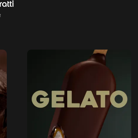
atti
R