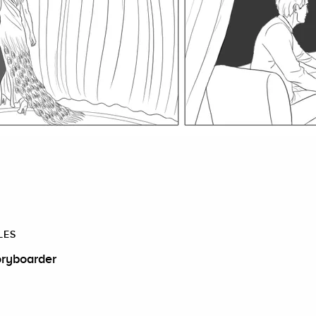
LES
oryboarder