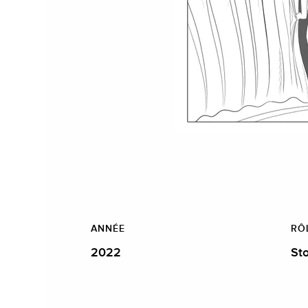
ANNÉE
RÔ
2022
St