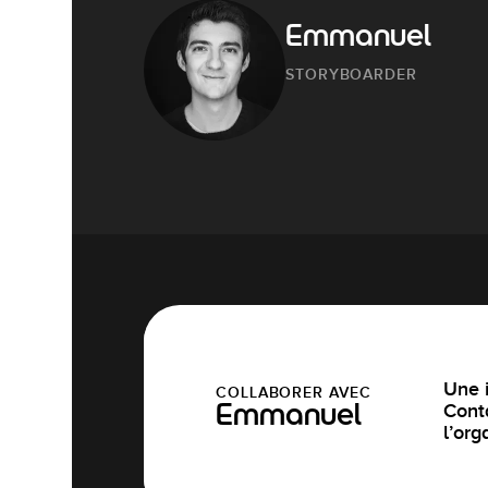
Emmanuel
STORYBOARDER
Une i
COLLABORER AVEC
Cont
Emmanuel
l’org