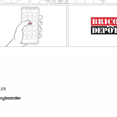
LES
oryboarder