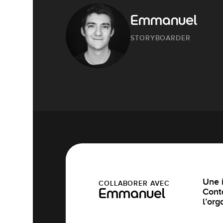
Emmanuel
STORYBOARDER
Une i
COLLABORER AVEC
Cont
Emmanuel
l’org