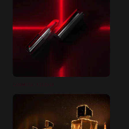
COSMETIC STUDIES
ND OF YEAR