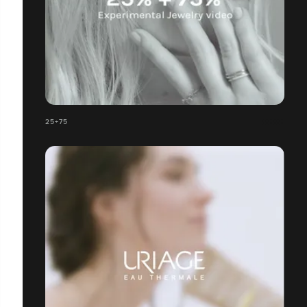
25+75