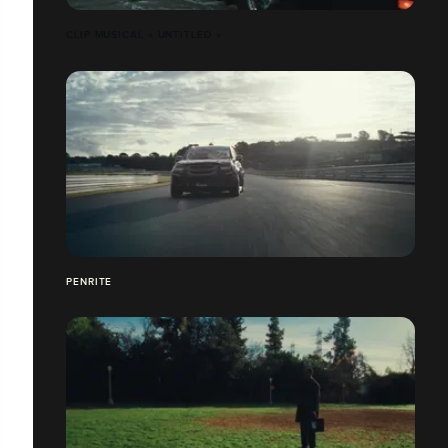
CLIP MUSICAL « UNTITLED »
PENRITE