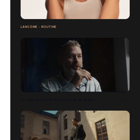
LANCÔME - ROUTINE
LE CHEF-D’ŒUVRE INACHEVÉ DE M. STOUT