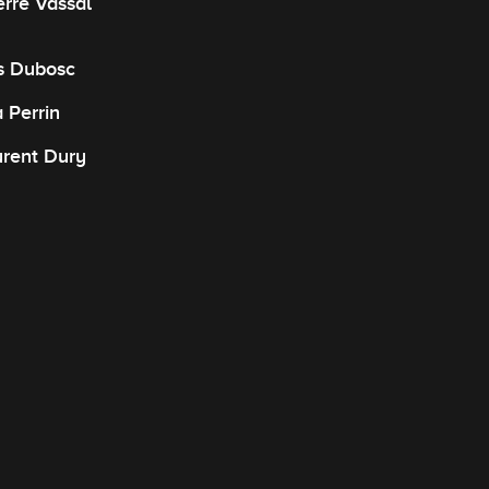
erre Vassal
s Dubosc
 Perrin
aurent Dury