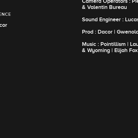
Camera Operators : Pi
& Valentin Bureau
ENCE
Sound Engineer : Luca
cor
Prod : Dacor | Gwenola
Music : Pointillism | L
& Wyoming | Elijah Fox