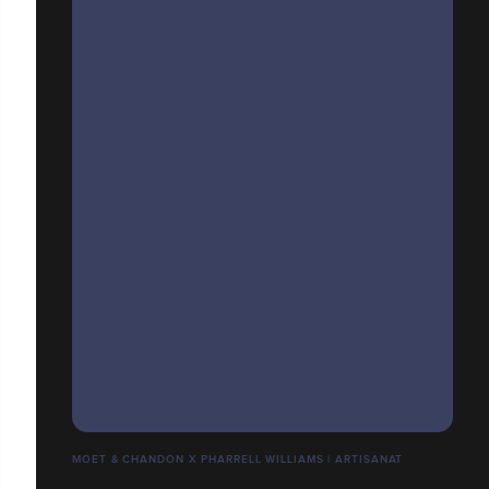
MOET & CHANDON X PHARRELL WILLIAMS | ARTISANAT