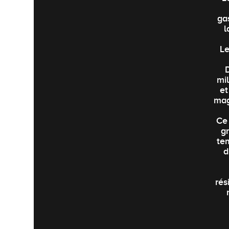
ga
l
Le
mi
et
mag
Ce 
g
te
d
rés