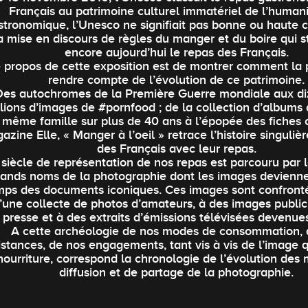
Français au patrimoine culturel immatériel de l’humani
stronomique, l’Unesco ne signifiait pas bonne ou haute c
a mise en discours de règles du manger et du boire qui s
encore aujourd’hui le repas des Français.
 propos de cette exposition est de montrer comment la
rendre compte de l’évolution de ce patrimoine.
Des autochromes de la Première Guerre mondiale aux di
llions d’images de #pornfood ; de la collection d’albums
 même famille sur plus de 40 ans à l’épopée des fiches 
azine Elle, « Manger à l’oeil » retrace l’histoire singuliè
des Français avec leur repas.
siècle de représentation de nos repas est parcouru par 
rands noms de la photographie dont les images devienne
mps des documents iconiques. Ces images sont confronté
’une collecte de photos d’amateurs, à des images publici
presse et à des extraits d’émissions télévisées devenues
A cette archéologie de nos modes de consommation, 
istances, de nos engagements, tant vis à vis de l’image 
nourriture, correspond la chronologie de l’évolution des
diffusion et de partage de la photographie.