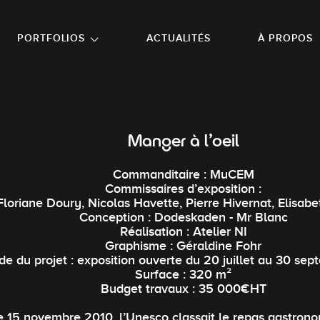
NU PRINCIPAL
ALLER EN BAS DE PAGE
PORTFOLIOS
ACTUALITÉS
À PROPOS
Manger à l'oeil
Commanditaire : MuCEM
Commissaires d’exposition :
Floriane Doury, Nicolas Havette, Pierre Hivernat, Elisabe
Conception : Dodeskaden - Mr Blanc
Réalisation : Atelier NI
Graphisme : Géraldine Fohr
de du projet : exposition ouverte du 20 juillet au 30 se
Surface : 320 m²
Budget travaux : 35 000€HT
e 15 novembre 2010, l’Unesco classait le repas gastron