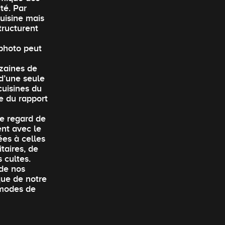
té. Par
uisine mais
tructurent
 photo peut
zaines de
 d’une seule
cuisines du
re du rapport
le regard de
nt avec le
es à celles
taires, de
 cultes.
de nos
que de notre
 modes de