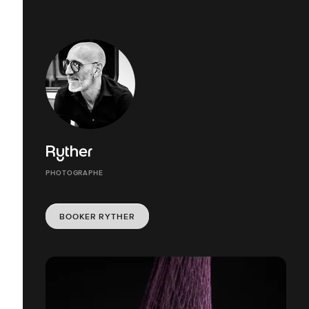
Ryther
PHOTOGRAPHE
BOOKER RYTHER