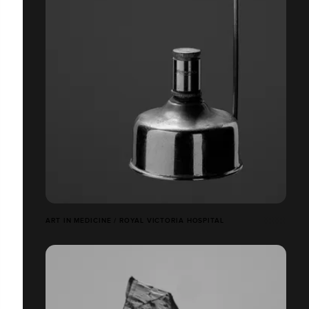
ART IN MEDICINE / ROYAL VICTORIA HOSPITAL