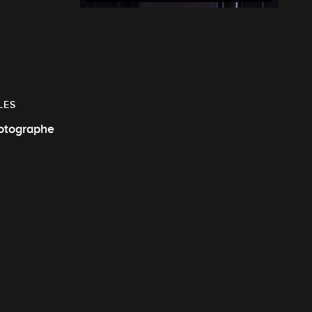
LES
otographe