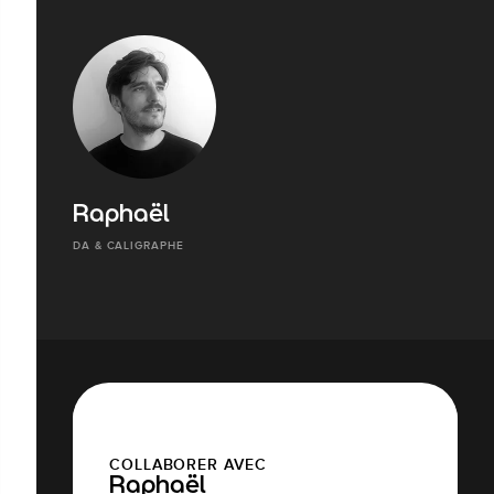
Raphaël
DA & CALIGRAPHE
COLLABORER AVEC
Raphaël