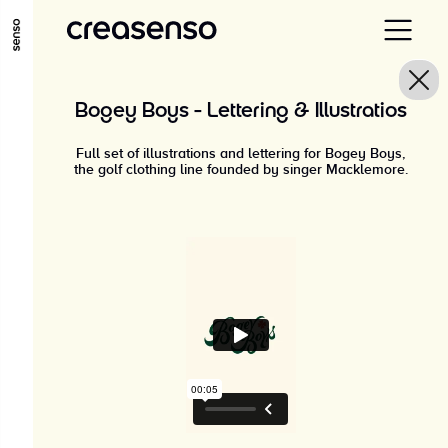
ALLER AU CONTENU PRINCIPAL
ALLER AU MENU PRINCIPAL
Bogey Boys - Lettering & Illustratios
ALLER EN BAS DE PAGE
Full set of illustrations and lettering for Bogey Boys,
the golf clothing line founded by singer Macklemore.