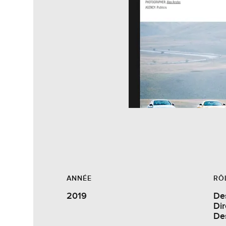
ANNÉE
RÔ
2019
Des
Dir
De