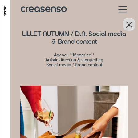
ALLER AU CONTENU PRINCIPAL
ALLER AU MENU PRINCIPAL
LILLET AUTUMN / D.A. Social media
ALLER EN BAS DE PAGE
& Brand content
Agency **Mazarine**
Artistic direction & storytelling
Social media / Brand content