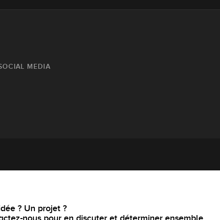
SOCIAL MEDIA
dée ? Un projet ?
actez-nous pour en discuter et déterminer ensemble