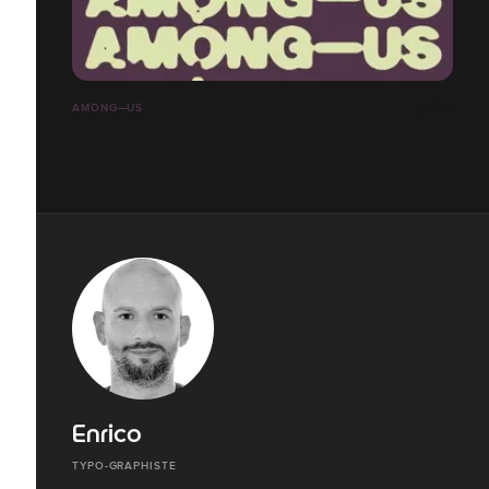
AMONG—US
Enrico
TYPO-GRAPHISTE