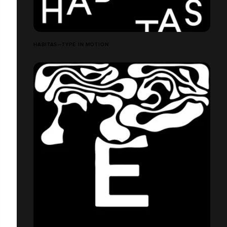
HABITAS—TYPE IN MOTION