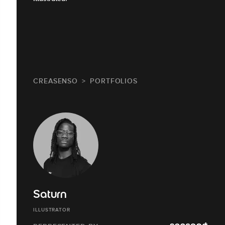
CREASENSO
PORTFOLIOS
Saturn
ILLUSTRATOR