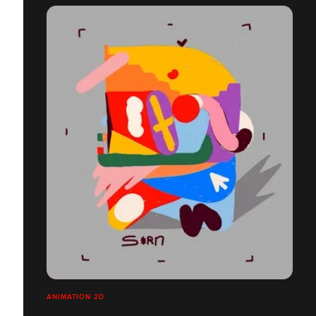
ANIMATION 2D