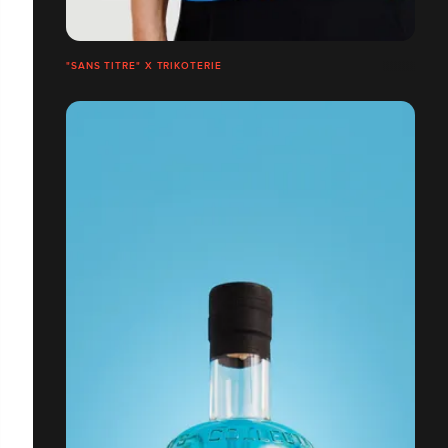
"SANS TITRE" X TRIKOTERIE