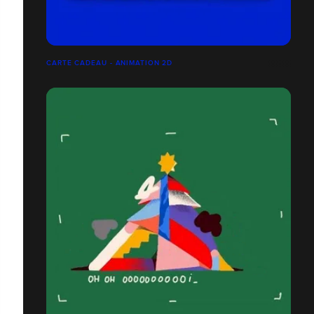
CARTE CADEAU - ANIMATION 2D