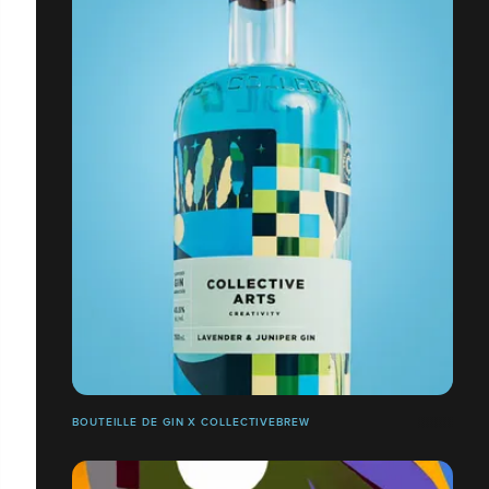
BOUTEILLE DE GIN X COLLECTIVEBREW