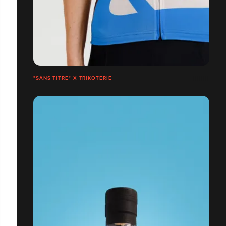
"SANS TITRE" X TRIKOTERIE