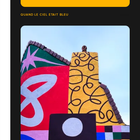
QUAND LE CIEL ÉTAIT BLEU