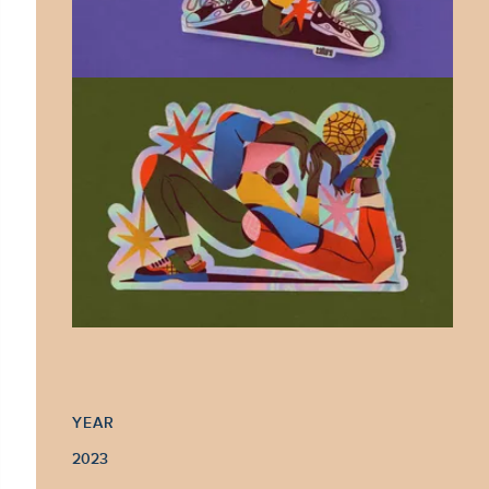
YEAR
2023