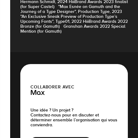
Hermann Schmidt, 2024 HiiiBrand Awards 2023 finalist
(for Super Castel) "Max Esnée on Gamuth and the
Journey of a Type Designer", Production Type, 2023
"An Exclusive Sneak Preview of Production Type’s
Upcoming Fonts", Type01, 2022 HiiiBrand Awards 2022
Bronze (for Gamuth) Granshan Awards 2022 Special
Mention (for Gamuth)
COLLABORER AVEC
Max
Une idée ? Un projet ?
Contactez-nous pour en discuter et
déterminer ensemble l’organisation qui vous
conviendra.