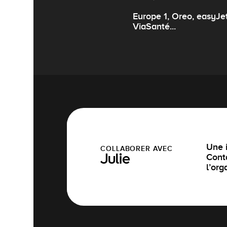
Europe 1, Oreo, easyJe
ViaSanté...
Une i
COLLABORER AVEC
Cont
Julie
l’org