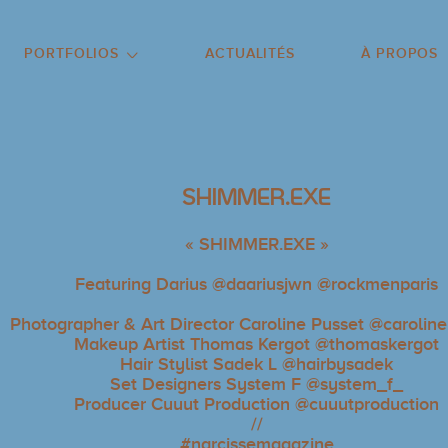
NU PRINCIPAL
ALLER EN BAS DE PAGE
PORTFOLIOS
ACTUALITÉS
À PROPOS
SHIMMER.EXE
« SHIMMER.EXE »
Featuring Darius @daariusjwn @rockmenparis
Photographer & Art Director Caroline Pusset @caroline
Makeup Artist Thomas Kergot @thomaskergot
Hair Stylist Sadek L @hairbysadek
Set Designers System F @system_f_
Producer Cuuut Production @cuuutproduction
//
#narcissemagazine