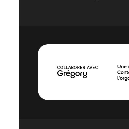
Une i
COLLABORER AVEC
Cont
Grégory
l’org