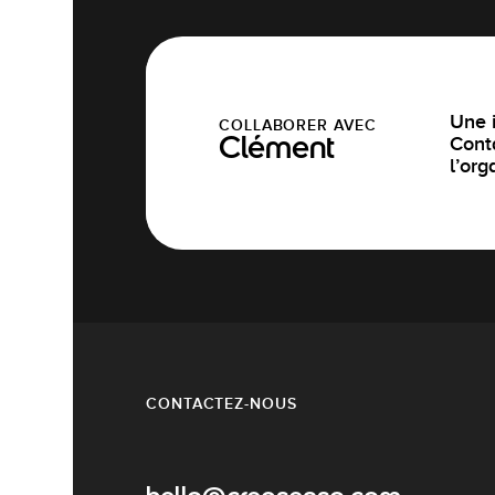
Une i
COLLABORER AVEC
Cont
Clément
l’org
CONTACTEZ-NOUS