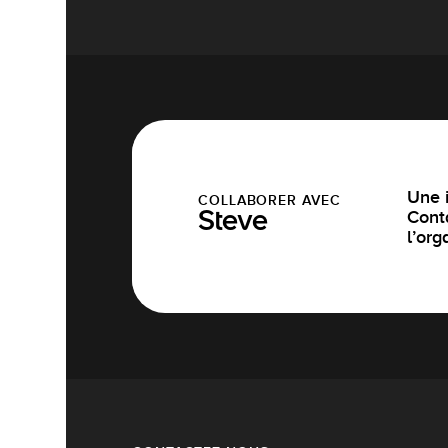
Une i
COLLABORER AVEC
Cont
Steve
l’org