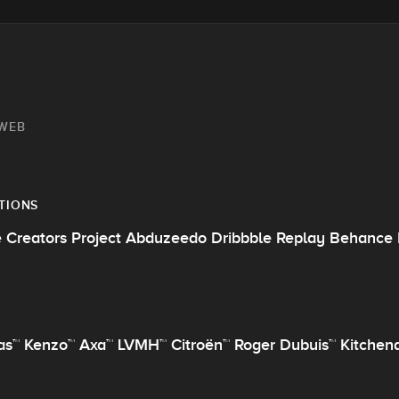
 WEB
TIONS
Creators Project Abduzeedo Dribbble Replay Behance F
as™ Kenzo™ Axa™ LVMH™ Citroën™ Roger Dubuis™ Kitchen