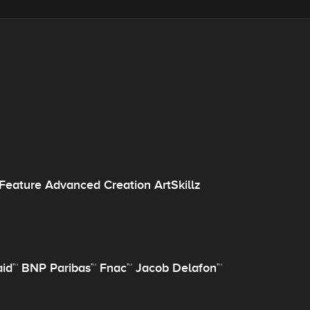
eature Advanced Creation ArtSkillz
aid™ BNP Paribas™ Fnac™ Jacob Delafon™