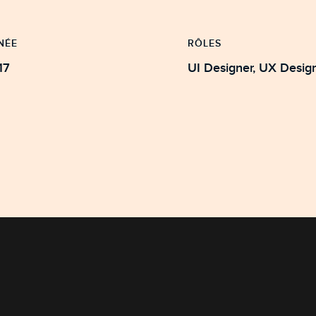
NÉE
RÔLES
17
UI Designer, UX Des