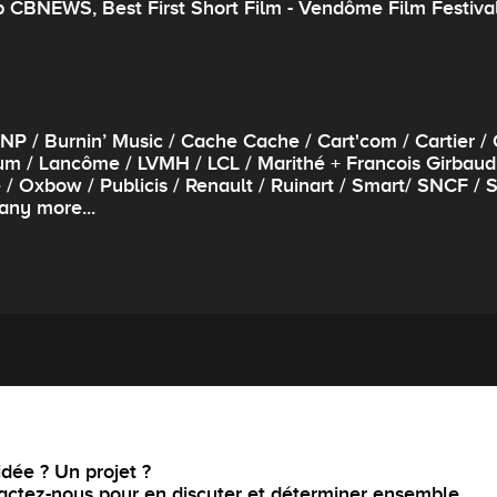
p CBNEWS, Best First Short Film - Vendôme Film Festiva
 BNP / Burnin’ Music / Cache Cache / Cart'com / Cartier 
/ Lancôme / LVMH / LCL / Marithé + Francois Girbaud /
 Oxbow / Publicis / Renault / Ruinart / Smart/ SNCF / S
any more...
dée ? Un projet ?
actez-nous pour en discuter et déterminer ensemble