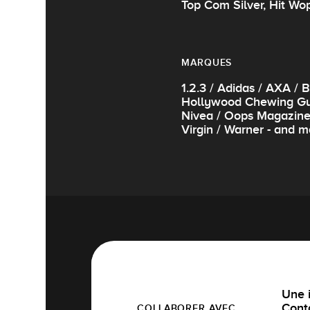
Top Com Silver, Hit Wo
MARQUES
1.2.3 / Adidas / AXA /
Hollywood Chewing Gum 
Nivea / Oops Magazine /
Virgin / Warner - and m
Une i
Cont
COLLABORER AVEC