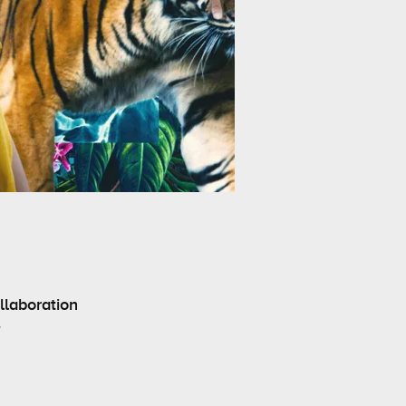
ollaboration
.