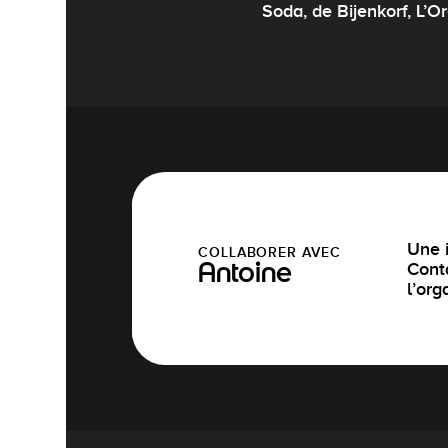
Soda, de Bijenkorf, L’O
Une i
COLLABORER AVEC
Cont
Antoine
l’org