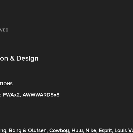
 WEB
tion & Design
TIONS
ile FWAx2, AWWWARDSx8
g, Bang & Olufsen, Cowboy, Hulu, Nike, Esprit, Louis Vui