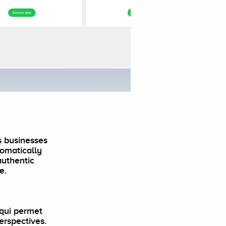
s businesses
tomatically
authentic
e.
qui permet
erspectives.