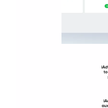
iAd
to
iA
aux