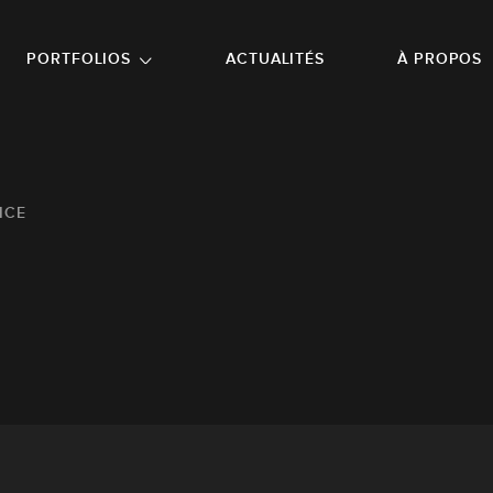
NU PRINCIPAL
ALLER EN BAS DE PAGE
PORTFOLIOS
ACTUALITÉS
À PROPOS
ICE