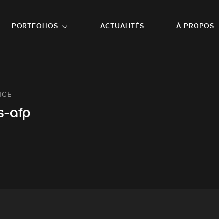
NU PRINCIPAL
ALLER EN BAS DE PAGE
PORTFOLIOS
ACTUALITÉS
À PROPOS
ICE
s-afp