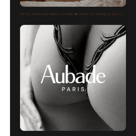
HÔTEL L'ATELIER PARIS LOUVRE ● IDENTITÉ VISUELLE (EXPLORATIO