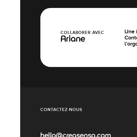
Une i
COLLABORER AVEC
Cont
Ariane
l’org
CONTACTEZ-NOUS
hello@creasenso.com