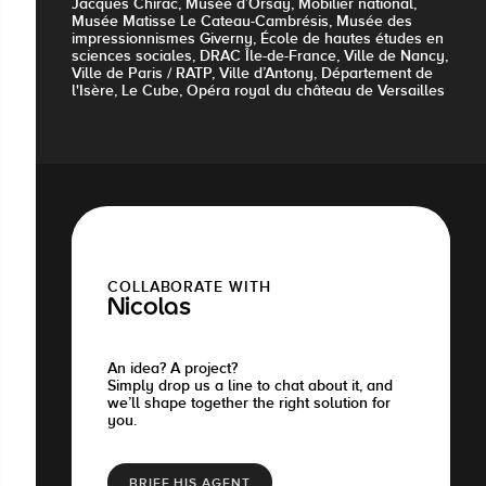
Jacques Chirac, Musée d’Orsay, Mobilier national,
Musée Matisse Le Cateau-Cambrésis, Musée des
impressionnismes Giverny, École de hautes études en
sciences sociales, DRAC Île-de-France, Ville de Nancy,
Ville de Paris / RATP, Ville d’Antony, Département de
l'Isère, Le Cube, Opéra royal du château de Versailles
COLLABORATE WITH
Nicolas
An idea? A project?
Simply drop us a line to chat about it, and
we’ll shape together the right solution for
you.
BRIEF HIS AGENT