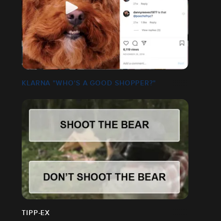
KLARNA "WHO'S A GOOD SHOPPER?"
TIPP-EX