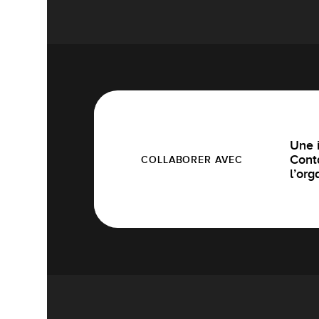
Une i
Cont
COLLABORER AVEC
l’org