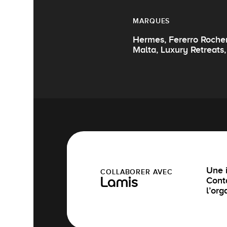
MARQUES
Hermes, Fererro Rocher
Malta, Luxury Retreats,
Une i
COLLABORER AVEC
Cont
Lamis
l’org