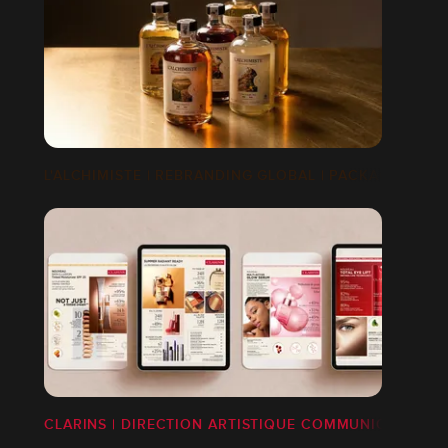
L'ALCHIMISTE | REBRANDING GLOBAL | PACKAGING P
CLARINS | DIRECTION ARTISTIQUE COMMUNIQUÉ DE 
E & MODÉLISATION 3D