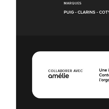
MARQUES
PUIG - CLARINS - COT
Une i
COLLABORER AVEC
Cont
amélie
l’org