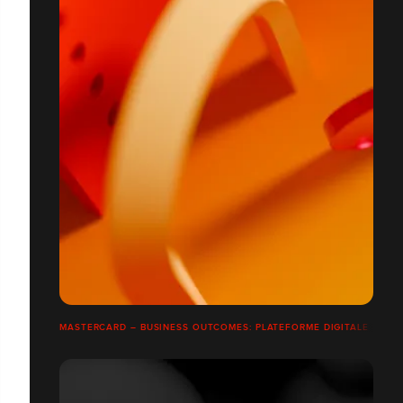
MASTERCARD – BUSINESS OUTCOMES: PLATEFORME DIGITALE B2B