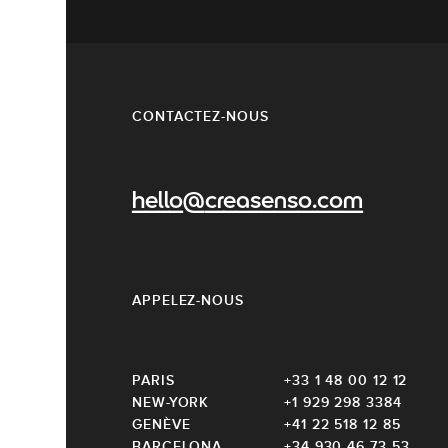
CONTACTEZ-NOUS
hello@creasenso.com
APPELEZ-NOUS
PARIS
+33 1 48 00 12 12
NEW-YORK
+1 929 298 3384
GENÈVE
+41 22 518 12 85
BARCELONA
+34 930 46 73 53